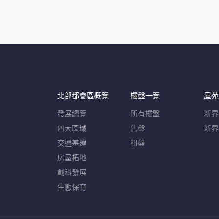
北部都會區概覽​
樓盤一覽
屋苑
發展總覽
所有樓盤
新界
四大區域
售盤
新界
交通基建
租盤
房屋拓地
創科發展
生態保育