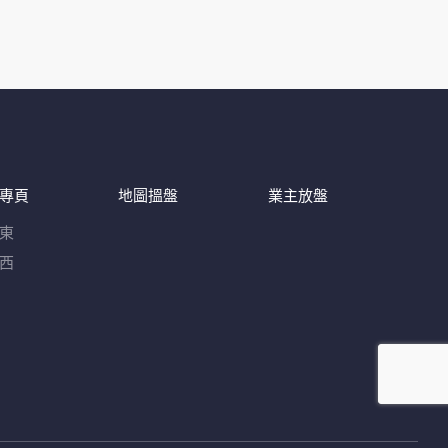
專頁
地圖搵盤
業主放盤
東
西