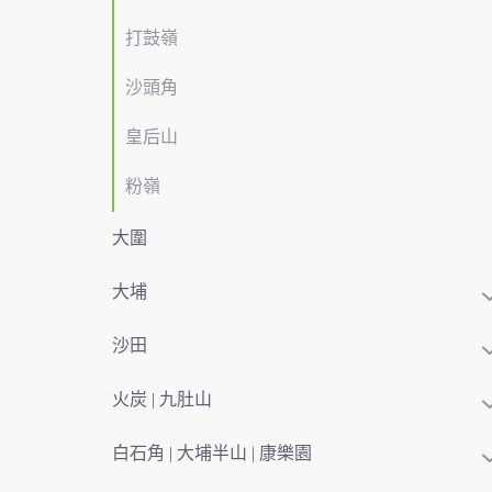
打鼓嶺
沙頭角
皇后山
粉嶺
大圍
大埔
沙田
火炭 | 九肚山
白石角 | 大埔半山 | 康樂園