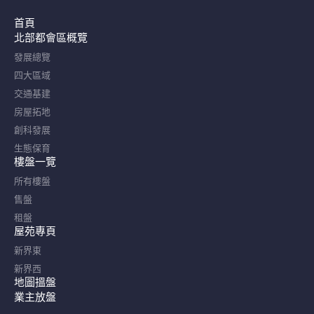
首頁
北部都會區概覽​
發展總覽
四大區域
交通基建
房屋拓地
創科發展
生態保育
樓盤一覽
所有樓盤
售盤
租盤
屋苑專頁
新界東
新界西
地圖搵盤
業主放盤