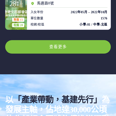
馬適路8號
入伙年份
2022年05月 – 2022年10月
單位數量
1576
售盤 15
校網/校區
小學:81 / 中學:北區
租盤 28
查看更多
以
「產業帶動，基建先行」
為
發展主軸，佔地達30,000公頃