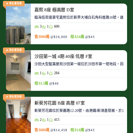
黃金置頂盤
嘉熙 8座 極高層 D室
臨海低密度豪宅嘉熙位於新界大埔白石角科進路16號，遠離都
3
1
600
售 $960萬
租 $2.6萬
@$16,000
@$43
黃金置頂盤
沙田第一城 4期 40座 低層 F室
沙田大型藍籌屋苑沙田第一城位於沙田市第一號地段，因此整
1
1
284
租 $1.3萬
@$46
黃金置頂盤
新葵芳花園 B座 高層 07室
新葵芳花園位於葵義路12-20號，由港鐵/新鴻基發展，於198
2
1
415
售 $600萬
租 $1.8萬
@$14,458
@$43