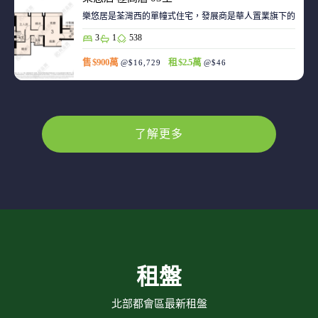
樂悠居是荃灣西的單幢式住宅，發展商是華人置業旗下的廣生
3
1
538
售 $900萬
租 $2.5萬
@$16,729
@$46
了解更多
租盤
北部都會區最新租盤