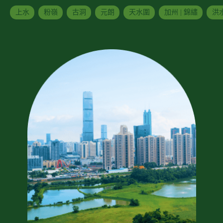
上水
粉嶺
古洞
元朗
天水圍
加州 | 錦繡
洪水