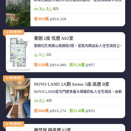
新峰花園是大埔的中低密度高尚屋苑，座落馬窩路半山位置，
3
2
823
售 $850萬
@$10,328
黃金置頂盤
薈朗 2座 低層 A02室
薈朗位於馬鞍山馬錦街9號，是區內精品私人住宅項目之一，
1
221
售 $320萬
租 $1.26萬
@$14,480
@$57
黃金置頂盤
NOVO LAND 2A期 Arreso 5座 高層 B室
NOVO LAND是屯門歷來最大規模的私人住宅項目，由新鴻基
2
419
售 $640萬
租 $1.48萬
@$15,274
@$35
黃金置頂盤
樂悠居 極高層 03室