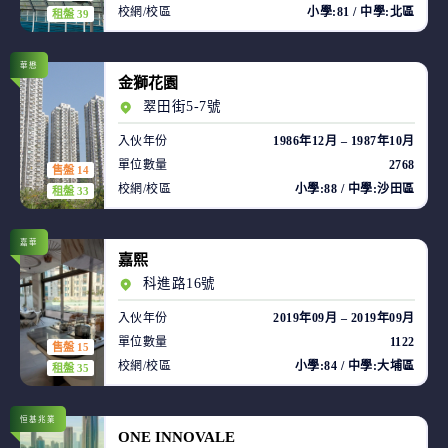
校網/校區
小學:81 / 中學:北區
租盤 39
華懋
金獅花園
翠田街5-7號
入伙年份
1986年12月 – 1987年10月
單位數量
2768
售盤 14
校網/校區
小學:88 / 中學:沙田區
租盤 33
嘉華
嘉熙
科進路16號
入伙年份
2019年09月 – 2019年09月
單位數量
1122
售盤 15
校網/校區
小學:84 / 中學:大埔區
租盤 35
恒基兆業
ONE INNOVALE