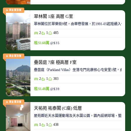
黃金置頂盤
翠林閣 1座 高層 G室
翠林閣位於翠樂街9號，由華懋發展，於1991-05起陸續入伙。
2
1
485
租 $1.68萬
@$35
黃金置頂盤
疊茵庭 7座 極高層 F室
疊茵庭（Parkland Villas）坐落屯門兆康核心屯安里1
2
1
383
租 $1.48萬
@$39
黃金置頂盤
天祐苑 祐泰閣 (C座) 低層
屋苑鄰近天水圍運動場及天水圍公園，園內設網球場、籃球場
1
1
438