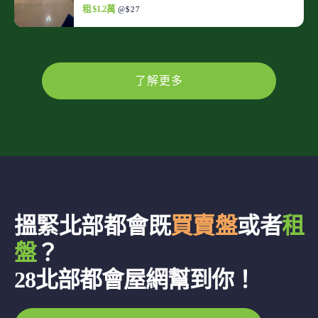
租 $1.2萬
@$27
了解更多
搵緊北部都會既
買賣盤
或者
租
盤
？
28北部都會屋網幫到你！