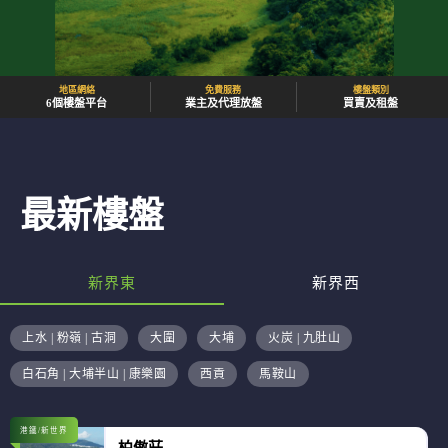
地區網絡
免費服務
樓盤類別
6個樓盤平台
業主及代理放盤
買賣及租盤
最新樓盤
新界東
新界西
上水 | 粉嶺 | 古洞
大圍
大埔
火炭 | 九肚山
白石角 | 大埔半山 | 康樂園
西貢
馬鞍山
港鐵/新世界