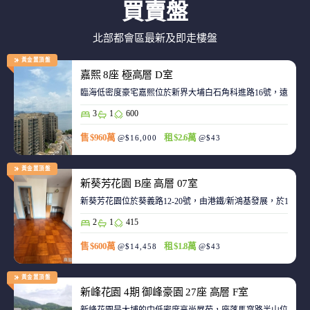
買賣盤
北部都會區最新及即走樓盤
黃金置頂盤
嘉熙 8座 極高層 D室
臨海低密度豪宅嘉熙位於新界大埔白石角科進路16號，遠離都
3
1
600
售 $960萬
租 $2.6萬
@$16,000
@$43
黃金置頂盤
新葵芳花園 B座 高層 07室
新葵芳花園位於葵義路12-20號，由港鐵/新鴻基發展，於198
2
1
415
售 $600萬
租 $1.8萬
@$14,458
@$43
黃金置頂盤
新峰花園 4期 御峰豪園 27座 高層 F室