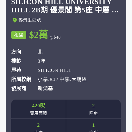
SILICON HILL UNIVERSITY
HILL 2B期 優景閣 第5座 中層 A8
室
優景里63號
$2萬
租盤
@$48
方向
北
樓齡
3年
屋苑
SILICON HILL
所屬校網
小學:84 / 中學:大埔區
發展商
新鴻基
420呎
2
實用面積
睡房
2
1