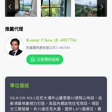
推薦代理
Kenny Chow (E-402776)
利嘉閣地產有限公司 C-002504
立即預約諮詢
單位描述
SILICON HILL位於大埔半山優景里63號核心地段，由
新鴻基地產傾力打造，為區內標誌性住宅項目。項目
分三期發展，共15座住宅大廈，提供1,871個單位，實