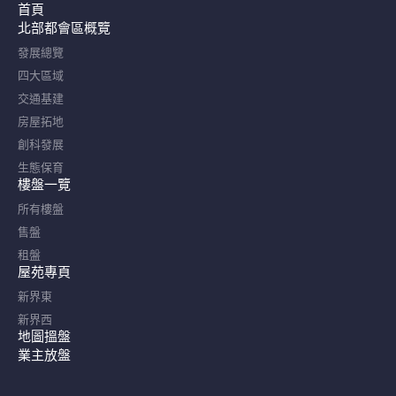
首頁
北部都會區概覽​
發展總覽
四大區域
交通基建
房屋拓地
創科發展
生態保育
樓盤一覽
所有樓盤
售盤
租盤
屋苑專頁
新界東
新界西
地圖搵盤
業主放盤