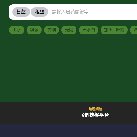
售盤
租盤
上水
粉嶺
古洞
元朗
天水圍
加州 | 錦繡
洪
地區網絡
6個樓盤平台