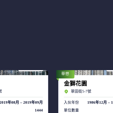
售盤 18
售
租盤 40
租
華懋
金獅花園
號
翠田街5-7號
2019年08月 – 2019年09月
入伙年份
1986年12月 – 
1444
單位數量