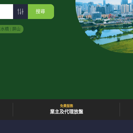
搜尋
水橋 | 屏山
免費服務
業主及代理放盤