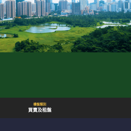
樓盤類別
買賣及租盤