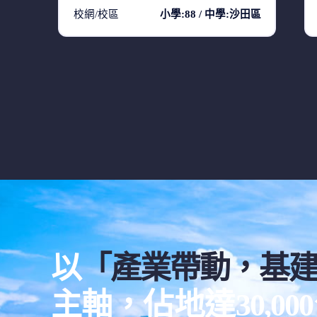
校網/校區
小學:88 / 中學:沙田區
以
「產業帶動，基
主軸，佔地達30,0