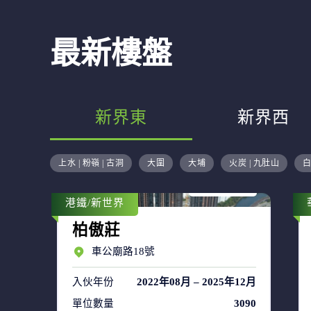
最新樓盤
新界東
新界西
售盤 48
上水 | 粉嶺 | 古洞
大圍
大埔
火炭 | 九肚山
白
租盤 66
港鐵/新世界
柏傲莊
車公廟路18號
入伙年份
2022年08月 – 2025年12月
單位數量
3090