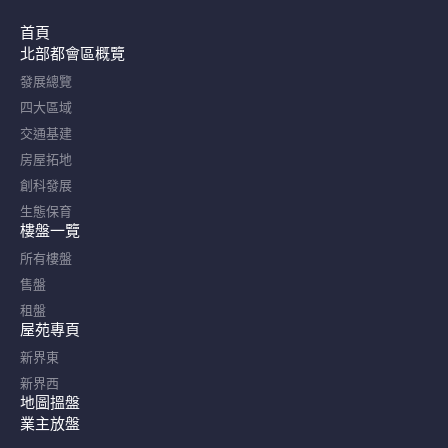
首頁
北部都會區概覽​
發展總覽
四大區域
交通基建
房屋拓地
創科發展
生態保育
樓盤一覽
所有樓盤
售盤
租盤
屋苑專頁
新界東
新界西
地圖搵盤
業主放盤