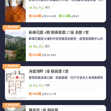
新葵芳花園位於葵義路12-20號，由港鐵/新鴻基發展，於198
2
1
415
售 $600萬
租 $1.8萬
@$14,458
@$43
黃金置頂盤
新峰花園 4期 御峰豪園 27座 高層 F室
新峰花園是大埔的中低密度高尚屋苑，座落馬窩路半山位置，
3
2
823
售 $830萬
@$10,085
黃金置頂盤
海堤灣畔 1座 極高層 E室
屋苑前臨海濱公園，前無遮擋，住戶可享永久海灣美景和赤鱲角機
2
1
516
售 $680萬
@$13,178
黃金置頂盤
疊茵庭 2座 極高層