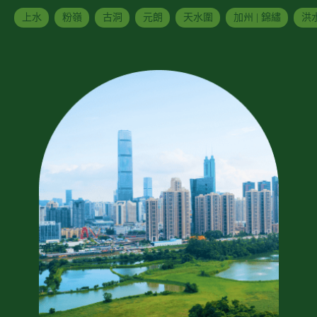
上水
粉嶺
古洞
元朗
天水圍
加州 | 錦繡
洪水