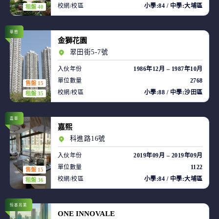
校網/校區
小學:84 / 中學:大埔區
租盤 40
華懋
金獅花園
翠田街5-7號
入伙年份
1986年12月 – 1987年10月
單位數量
2768
售盤 15
校網/校區
小學:88 / 中學:沙田區
租盤 35
嘉華
嘉熙
科進路16號
入伙年份
2019年09月 – 2019年09月
單位數量
1122
售盤 15
校網/校區
小學:84 / 中學:大埔區
租盤 36
恒基兆業
ONE INNOVALE