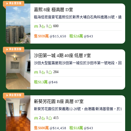
黃金置頂盤
嘉熙 8座 極高層 D室
臨海低密度豪宅嘉熙位於新界大埔白石角科進路16號，遠離都
3
1
600
售 $939萬
租 $2.6萬
@$15,650
@$43
黃金置頂盤
沙田第一城 4期 40座 低層 F室
沙田大型藍籌屋苑沙田第一城位於沙田市第一號地段，因此整
1
1
284
租 $1.3萬
@$46
黃金置頂盤
新葵芳花園 B座 高層 07室
新葵芳花園位於葵義路12-20號，由港鐵/新鴻基發展，於198
2
1
415
售 $600萬
租 $1.8萬
@$14,458
@$43