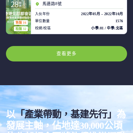
馬適路8號
入伙年份
2022年05月 – 2022年10月
單位數量
1576
售盤 16
校網/校區
小學:81 / 中學:北區
租盤 32
查看更多
以
「產業帶動，基建先行」
為
發展主軸，佔地達30,000公頃