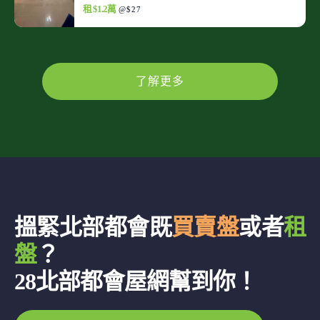
租 $1.2萬
@$27
了解更多
搵緊北部都會既
買賣盤
或者
租
盤
？
28北部都會屋網幫到你！