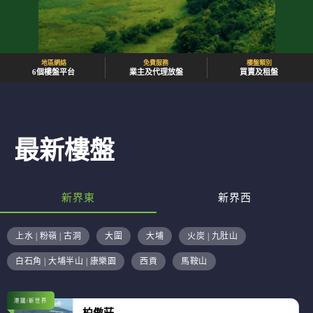
地區網絡
免費服務
樓盤類別
6個樓盤平台
業主及代理放盤
買賣及租盤
最新樓盤
新界東
新界西
上水 | 粉嶺 | 古洞
大圍
大埔
火炭 | 九肚山
白石角 | 大埔半山 | 康樂園
西貢
馬鞍山
港鐵/新世界