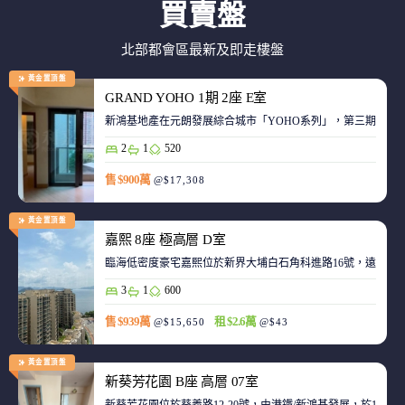
買賣盤
北部都會區最新及即走樓盤
黃金置頂盤
GRAND YOHO 1期 2座 E室
2
1
520
售 $900萬
@$17,308
黃金置頂盤
嘉熙 8座 極高層 D室
臨海低密度豪宅嘉熙位於新界大埔白石角科進路16號，遠離都
3
1
600
售 $939萬
租 $2.6萬
@$15,650
@$43
黃金置頂盤
新葵芳花園 B座 高層 07室