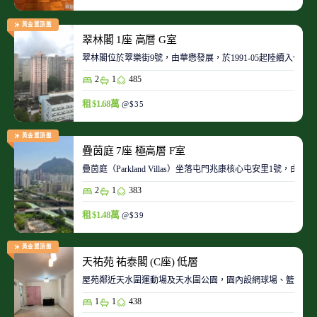
黃金置頂盤
翠林閣 1座 高層 G室
翠林閣位於翠樂街9號，由華懋發展，於1991-05起陸續入伙。
2
1
485
租 $1.68萬
@$35
黃金置頂盤
疊茵庭 7座 極高層 F室
疊茵庭（Parkland Villas）坐落屯門兆康核心屯安里1
2
1
383
租 $1.48萬
@$39
黃金置頂盤
天祐苑 祐泰閣 (C座) 低層
屋苑鄰近天水圍運動場及天水圍公園，園內設網球場、籃球場
1
1
438