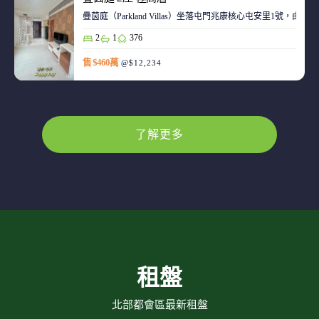
疊茵庭（Parkland Villas）坐落屯門兆康核心屯安里1
2
1
376
售 $460萬
@$12,234
了解更多
租盤
北部都會區最新租盤