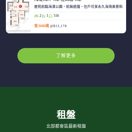
屋苑前臨海濱公園，前無遮擋，住戶可享永久海灣美景和赤鱲角機
2
1
516
售 $680萬
@$13,178
了解更多
租盤
北部都會區最新租盤