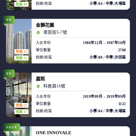
校網/校區
小學:84 / 中學:大埔區
租盤 40
華懋
金獅花園
翠田街5-7號
入伙年份
1986年12月 – 1987年10月
單位數量
2768
售盤 15
校網/校區
小學:88 / 中學:沙田區
租盤 35
嘉華
嘉熙
科進路16號
入伙年份
2019年09月 – 2019年09月
單位數量
1122
售盤 15
校網/校區
小學:84 / 中學:大埔區
租盤 37
恒基兆業
ONE INNOVALE