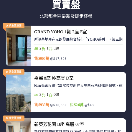
買賣盤
北部都會區最新及即走樓盤
黃金置頂盤
GRAND YOHO 1期 2座 E室
2
1
520
售 $900萬
@$17,308
黃金置頂盤
嘉熙 8座 極高層 D室
臨海低密度豪宅嘉熙位於新界大埔白石角科進路16號，遠離都
3
1
600
售 $939萬
租 $2.6萬
@$15,650
@$43
黃金置頂盤
新葵芳花園 B座 高層 07室