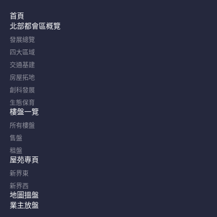
首頁
北部都會區概覽​
發展總覽
四大區域
交通基建
房屋拓地
創科發展
生態保育
樓盤一覽
所有樓盤
售盤
租盤
屋苑專頁
新界東
新界西
地圖搵盤
業主放盤