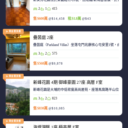
新葵芳花園位於葵義路12-20號，由港鐵/新鴻基發展，於198
2
1
415
售 $600萬
租 $1.8萬
@$14,458
@$43
黃金置頂盤
疊茵庭 2座
疊茵庭（Parkland Villas）坐落屯門兆康核心屯安里1
3
2
575
售 $568萬
@$9,878
黃金置頂盤
新峰花園 4期 御峰豪園 27座 高層 F室
新峰花園是大埔的中低密度高尚屋苑，座落馬窩路半山位置，
3
2
823
售 $830萬
@$10,085
黃金置頂盤
海堤灣畔 1座 極高層 E室