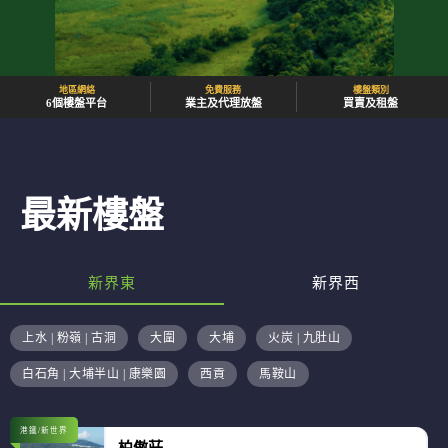
地區網絡
免費服務
樓盤類別
6個樓盤平台
業主及代理放盤
買賣及租盤
最新樓盤
新界東
新界西
上水 | 粉嶺 | 古洞
大圍
大埔
火炭 | 九肚山
白石角 | 大埔半山 | 康樂園
西貢
馬鞍山
港鐵/新世界