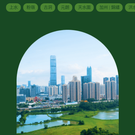
上水
粉嶺
古洞
元朗
天水圍
加州 | 錦繡
洪水