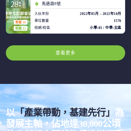
馬適路8號
入伙年份
2022年05月 – 2022年10月
單位數量
1576
售盤 16
校網/校區
小學:81 / 中學:北區
租盤 32
查看更多
以
「產業帶動，基建先行」
為
發展主軸，佔地達30,000公頃