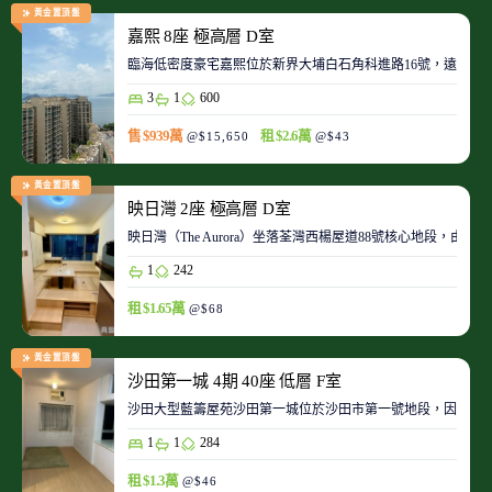
黃金置頂盤
嘉熙 8座 極高層 D室
臨海低密度豪宅嘉熙位於新界大埔白石角科進路16號，遠離都
3
1
600
售 $939萬
租 $2.6萬
@$15,650
@$43
黃金置頂盤
映日灣 2座 極高層 D室
映日灣（The Aurora）坐落荃灣西楊屋道88號核心地段
1
242
租 $1.65萬
@$68
黃金置頂盤
沙田第一城 4期 40座 低層 F室
沙田大型藍籌屋苑沙田第一城位於沙田市第一號地段，因此整
1
1
284
租 $1.3萬
@$46