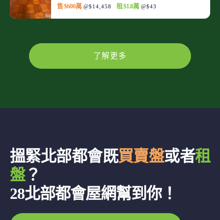
售 $600萬
租 $1.8萬
@$14,458
@$43
了解更多
搵緊北部都會既
買賣盤
或者
租
盤
？
28北部都會屋網幫到你！