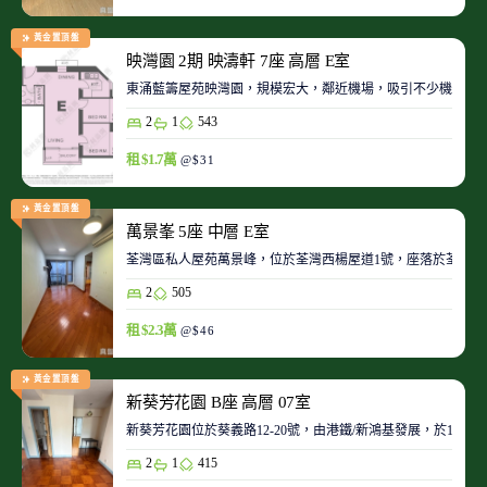
黃金置頂盤
映灣園 2期 映濤軒 7座 高層 E室
東涌藍籌屋苑映灣園，規模宏大，鄰近機場，吸引不少機師及
2
1
543
租 $1.7萬
@$31
黃金置頂盤
萬景峯 5座 中層 E室
荃灣區私人屋苑萬景峰，位於荃灣西楊屋道1號，座落於荃灣
2
505
租 $2.3萬
@$46
黃金置頂盤
新葵芳花園 B座 高層 07室
新葵芳花園位於葵義路12-20號，由港鐵/新鴻基發展，於198
2
1
415