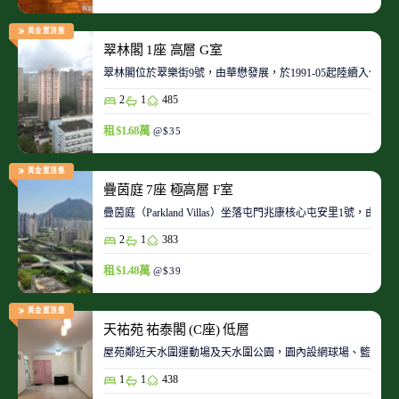
黃金置頂盤
翠林閣 1座 高層 G室
翠林閣位於翠樂街9號，由華懋發展，於1991-05起陸續入伙。
2
1
485
租 $1.68萬
@$35
黃金置頂盤
疊茵庭 7座 極高層 F室
疊茵庭（Parkland Villas）坐落屯門兆康核心屯安里1
2
1
383
租 $1.48萬
@$39
黃金置頂盤
天祐苑 祐泰閣 (C座) 低層
屋苑鄰近天水圍運動場及天水圍公園，園內設網球場、籃球場
1
1
438