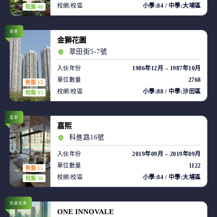
校網/校區
小學:84 / 中學:大埔區
租盤 40
華懋
金獅花園
翠田街5-7號
入伙年份
1986年12月 – 1987年10月
單位數量
2768
售盤 15
校網/校區
小學:88 / 中學:沙田區
租盤 35
嘉華
嘉熙
科進路16號
入伙年份
2019年09月 – 2019年09月
單位數量
1122
售盤 15
校網/校區
小學:84 / 中學:大埔區
租盤 36
恒基兆業
ONE INNOVALE