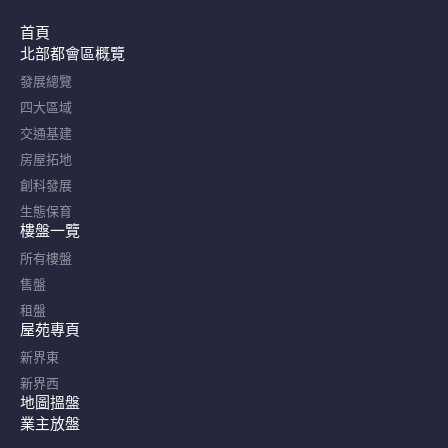
首頁
北部都會區概覽​
發展總覽
四大區域
交通基建
房屋拓地
創科發展
生態保育
樓盤一覽
所有樓盤
售盤
租盤
屋苑專頁
新界東
新界西
地圖搵盤
業主放盤