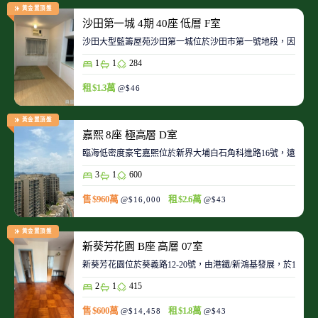
黃金置頂盤
沙田第一城 4期 40座 低層 F室
沙田大型藍籌屋苑沙田第一城位於沙田市第一號地段，因此整
1
1
284
租 $1.3萬
@$46
黃金置頂盤
嘉熙 8座 極高層 D室
臨海低密度豪宅嘉熙位於新界大埔白石角科進路16號，遠離都
3
1
600
售 $960萬
租 $2.6萬
@$16,000
@$43
黃金置頂盤
新葵芳花園 B座 高層 07室
新葵芳花園位於葵義路12-20號，由港鐵/新鴻基發展，於198
2
1
415
售 $600萬
租 $1.8萬
@$14,458
@$43