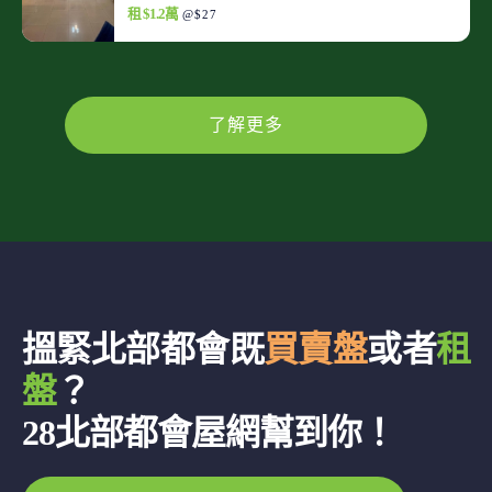
租 $1.2萬
@$27
了解更多
搵緊北部都會既
買賣盤
或者
租
盤
？
28北部都會屋網幫到你！