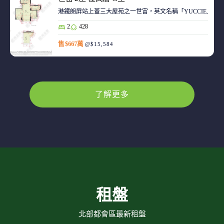
港鐵朗屏站上蓋三大屋苑之一世宙，英文名稱「YUCCIE」，意指
2
428
售 $667萬
@$15,584
了解更多
租盤
北部都會區最新租盤