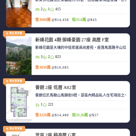
新葵芳花園位於葵義路12-20號，由港鐵/新鴻基發展，於198
2
1
415
售 $600萬
租 $1.8萬
@$14,458
@$43
黃金置頂盤
新峰花園 4期 御峰豪園 27座 高層 F室
新峰花園是大埔的中低密度高尚屋苑，座落馬窩路半山位置，
3
2
823
售 $830萬
@$10,085
黃金置頂盤
薈朗 2座 低層 A02室
薈朗位於馬鞍山馬錦街9號，是區內精品私人住宅項目之一，
1
221
售 $320萬
租 $1.26萬
@$14,480
@$57
黃金置頂盤
世宙 2座 極高層 G室