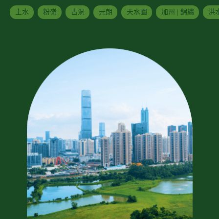
上水
粉嶺
古洞
元朗
天水圍
加州 | 錦繡
洪水