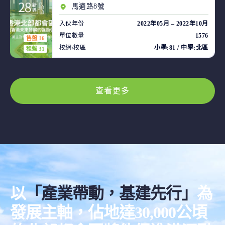
馬適路8號
入伙年份
2022年05月 – 2022年10月
單位數量
1576
售盤 16
校網/校區
小學:81 / 中學:北區
租盤 31
查看更多
以
「產業帶動，基建先行」
為
發展主軸，佔地達30,000公頃