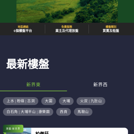
地區網絡
免費服務
樓盤類別
6個樓盤平台
業主及代理放盤
買賣及租盤
最新樓盤
新界東
新界西
上水 | 粉嶺 | 古洞
大圍
大埔
火炭 | 九肚山
白石角 | 大埔半山 | 康樂園
西貢
馬鞍山
港鐵/新世界