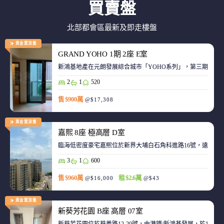
買賣盤
北部都會區最新及即走樓盤
黃金置頂盤
GRAND YOHO 1期 2座 E室
2
1
520
售 $900萬
@$17,308
黃金置頂盤
嘉熙 8座 極高層 D室
臨海低密度豪宅嘉熙位於新界大埔白石角科進路16號，遠離都
3
1
600
售 $960萬
租 $2.6萬
@$16,000
@$43
黃金置頂盤
新葵芳花園 B座 高層 07室