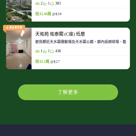
2
1
383
租 $1.48萬
@$39
黃金置頂盤
天祐苑 祐泰閣 (C座) 低層
屋苑鄰近天水圍運動場及天水圍公園，園內設網球場、籃球場
1
1
438
租 $1.2萬
@$27
了解更多