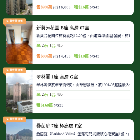
售 $960萬
租 $2.6萬
@$16,000
@$43
黃金置頂盤
新葵芳花園 B座 高層 07室
新葵芳花園位於葵義路12-20號，由港鐵/新鴻基發展，於198
2
1
415
售 $600萬
租 $1.8萬
@$14,458
@$43
黃金置頂盤
翠林閣 1座 高層 G室
翠林閣位於翠樂街9號，由華懋發展，於1991-05起陸續入伙。
2
1
485
租 $1.68萬
@$35
黃金置頂盤
疊茵庭 7座 極高層 F室
疊茵庭（Parkland Villas）坐落屯門兆康核心屯安里1