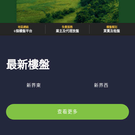
地區網絡
免費服務
樓盤類別
6個樓盤平台
業主及代理放盤
買賣及租盤
最新樓盤
新界東
新界西
查看更多