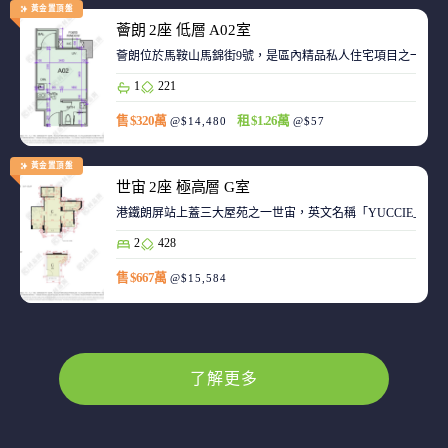
黃金置頂盤
薈朗 2座 低層 A02室
薈朗位於馬鞍山馬錦街9號，是區內精品私人住宅項目之一，
1
221
售 $320萬
租 $1.26萬
@$14,480
@$57
黃金置頂盤
世宙 2座 極高層 G室
港鐵朗屏站上蓋三大屋苑之一世宙，英文名稱「YUCCIE」，意指
2
428
售 $667萬
@$15,584
了解更多