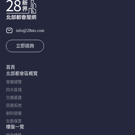
info@28nts.com
立即諮詢
首頁
北部都會區概覽​
發展總覽
四大區域
交通基建
房屋拓地
創科發展
生態保育
樓盤一覽