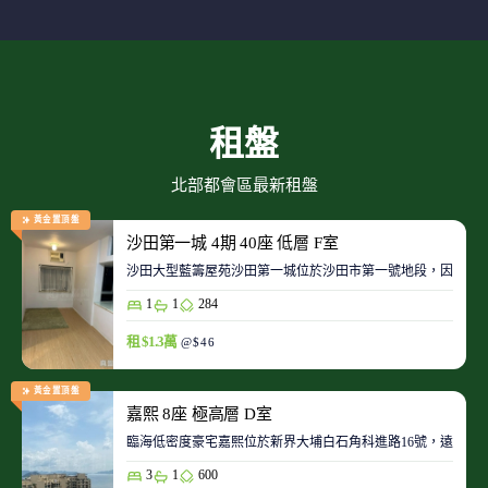
租盤
北部都會區最新租盤
黃金置頂盤
沙田第一城 4期 40座 低層 F室
沙田大型藍籌屋苑沙田第一城位於沙田市第一號地段，因此整
1
1
284
租 $1.3萬
@$46
黃金置頂盤
嘉熙 8座 極高層 D室
臨海低密度豪宅嘉熙位於新界大埔白石角科進路16號，遠離都
3
1
600