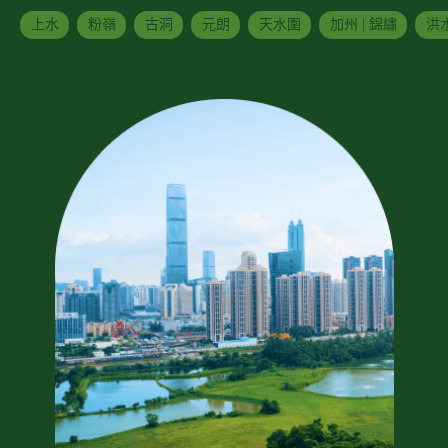
上水
粉嶺
古洞
元朗
天水圍
加州 | 錦繡
洪水