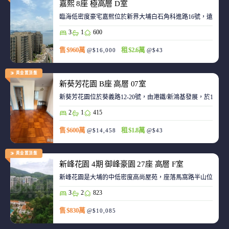
嘉熙 8座 極高層 D室
臨海低密度豪宅嘉熙位於新界大埔白石角科進路16號，遠離都
3
1
600
售 $960萬
租 $2.6萬
@$16,000
@$43
黃金置頂盤
新葵芳花園 B座 高層 07室
新葵芳花園位於葵義路12-20號，由港鐵/新鴻基發展，於198
2
1
415
售 $600萬
租 $1.8萬
@$14,458
@$43
黃金置頂盤
新峰花園 4期 御峰豪園 27座 高層 F室
新峰花園是大埔的中低密度高尚屋苑，座落馬窩路半山位置，
3
2
823
售 $830萬
@$10,085