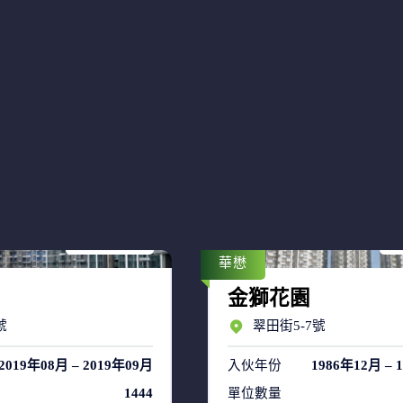
售盤 18
售
租盤 39
租
華懋
金獅花園
號
翠田街5-7號
2019年08月 – 2019年09月
入伙年份
1986年12月 – 
1444
單位數量