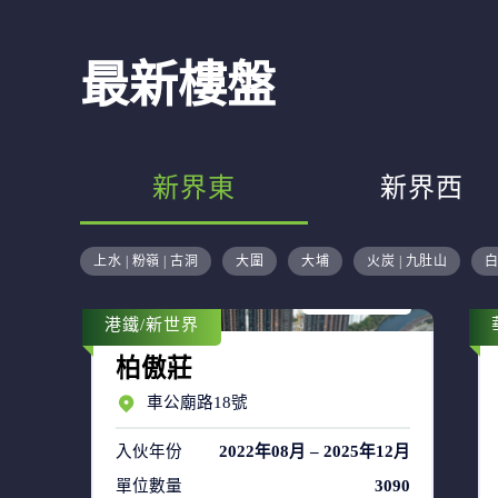
最新樓盤
新界東
新界西
售盤 48
上水 | 粉嶺 | 古洞
大圍
大埔
火炭 | 九肚山
白
租盤 66
港鐵/新世界
柏傲莊
車公廟路18號
入伙年份
2022年08月 – 2025年12月
單位數量
3090