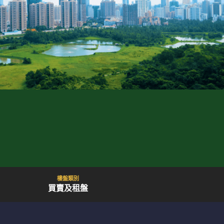
樓盤類別
買賣及租盤