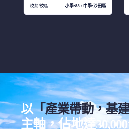
校網/校區
小學:88 / 中學:沙田區
以
「產業帶動，基
主軸，佔地達30,0