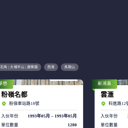
售盤 8
石角 | 大埔半山 | 康樂園
西貢
馬鞍山
租盤 53
華懋
新鴻基
粉嶺名都
雲滙
粉嶺車站路18號
科進路12
入伙年份
1993年05月 – 1993年05月
入伙年份
單位數量
1280
單位數量