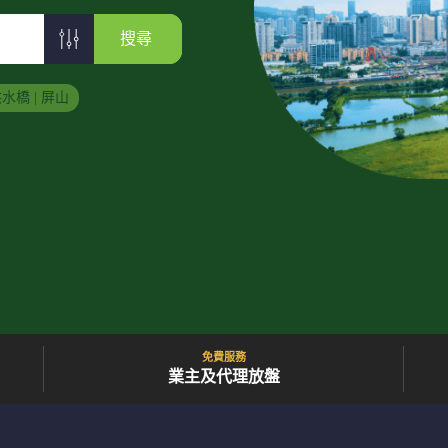
搜尋
水橋 | 屏山
免費服務
業主及代理放盤