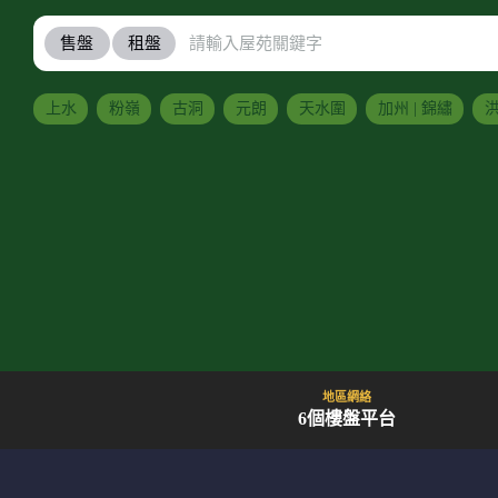
售盤
租盤
上水
粉嶺
古洞
元朗
天水圍
加州 | 錦繡
洪
地區網絡
6個樓盤平台