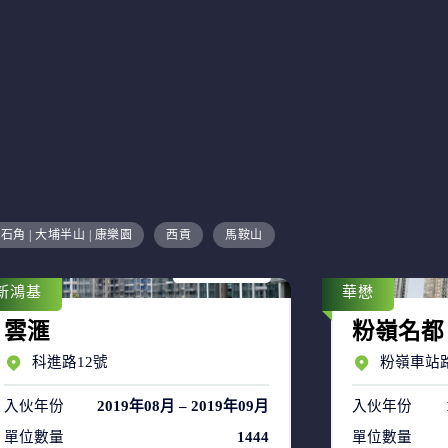
售盤 17
石角 | 大埔半山 | 康樂園
西貢
馬鞍山
租盤 35
新鴻基
華懋
雲滙
粉嶺名都
科進路12號
粉嶺車站路
入伙年份
2019年08月 – 2019年09月
入伙年份
單位數量
1444
單位數量