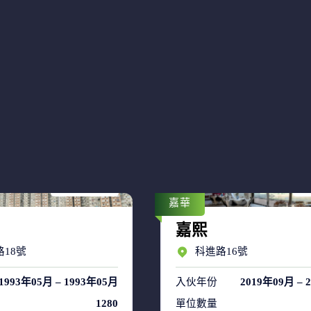
售盤 7
售
租盤 38
租
嘉華
嘉熙
18號
科進路16號
1993年05月 – 1993年05月
入伙年份
2019年09月 – 
1280
單位數量