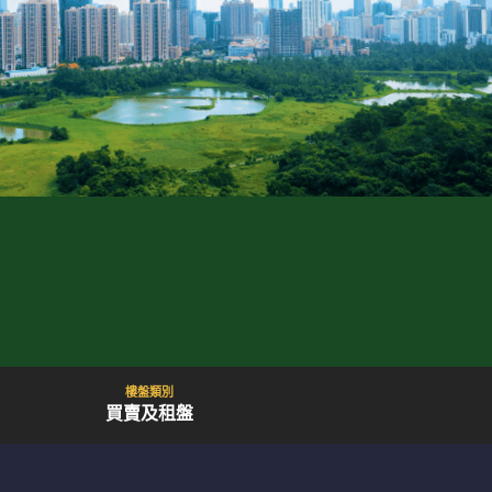
樓盤類別
買賣及租盤