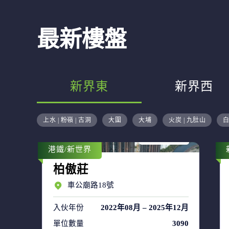
最新樓盤
新界東
新界西
售盤 44
上水 | 粉嶺 | 古洞
大圍
大埔
火炭 | 九肚山
白
租盤 63
港鐵/新世界
柏傲莊
車公廟路18號
入伙年份
2022年08月 – 2025年12月
單位數量
3090