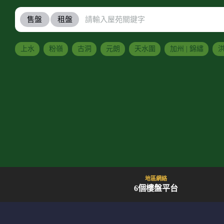
售盤
租盤
上水
粉嶺
古洞
元朗
天水圍
加州 | 錦繡
洪
地區網絡
6個樓盤平台