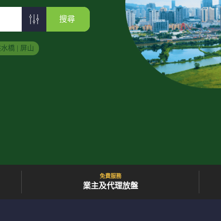
搜尋
水橋 | 屏山
免費服務
業主及代理放盤