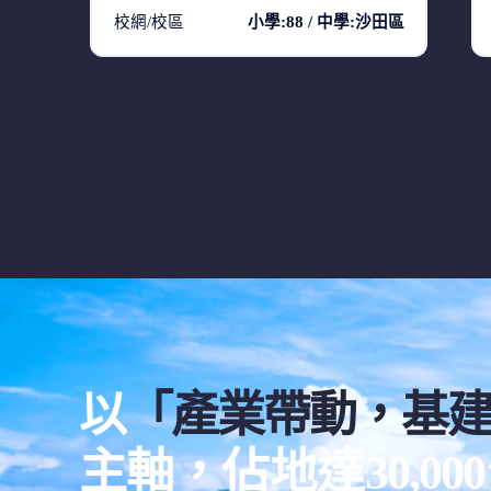
校網/校區
小學:88 / 中學:沙田區
以
「產業帶動，基
主軸，佔地達30,0