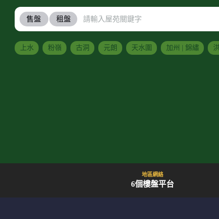
售盤
租盤
上水
粉嶺
古洞
元朗
天水圍
加州 | 錦繡
洪
地區網絡
6個樓盤平台