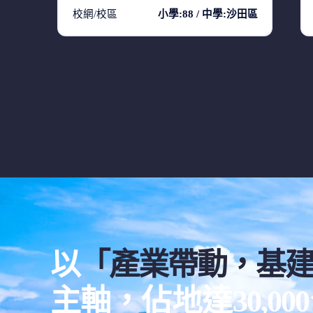
校網/校區
小學:88 / 中學:沙田區
以
「產業帶動，基
主軸，佔地達30,0