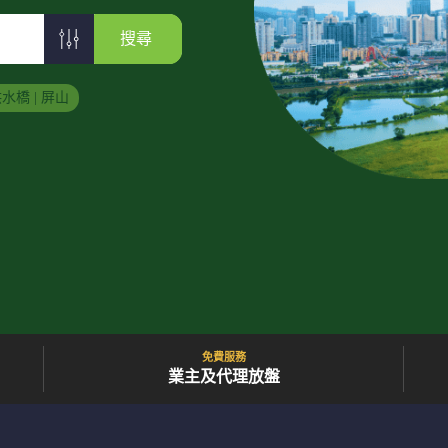
搜尋
水橋 | 屏山
免費服務
業主及代理放盤