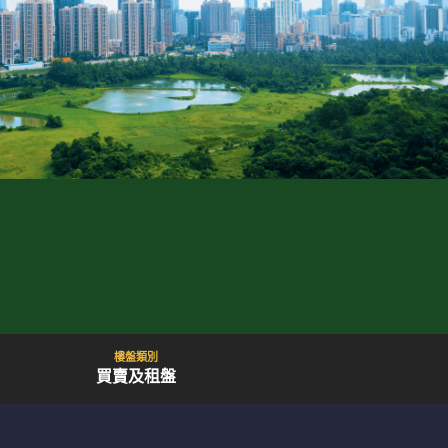
樓盤類別
買賣及租盤