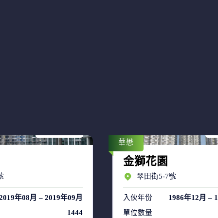
售盤 18
售
租盤 40
租
華懋
金獅花園
號
翠田街5-7號
2019年08月 – 2019年09月
入伙年份
1986年12月 – 
1444
單位數量