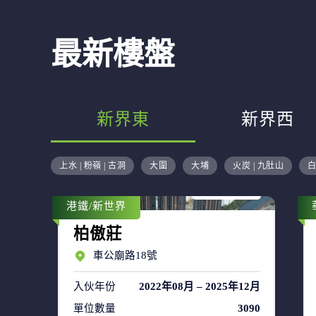
最新樓盤
新界東
新界西
售盤 48
上水 | 粉嶺 | 古洞
大圍
大埔
火炭 | 九肚山
白
租盤 66
港鐵/新世界
柏傲莊
車公廟路18號
入伙年份
2022年08月 – 2025年12月
單位數量
3090