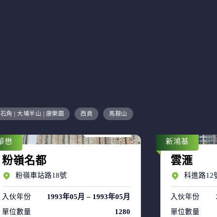
售盤 8
石角 | 大埔半山 | 康樂園
西貢
馬鞍山
租盤 53
華懋
新鴻基
粉嶺名都
雲滙
粉嶺車站路18號
科進路12
入伙年份
1993年05月 – 1993年05月
入伙年份
單位數量
1280
單位數量