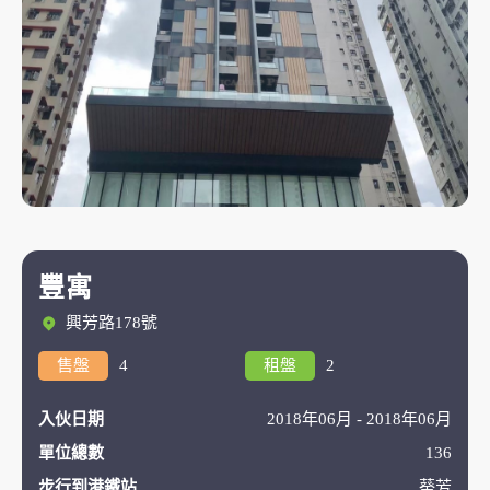
豐寓
興芳路178號
售盤
4
租盤
2
入伙日期
2018年06月 - 2018年06月
單位總數
136
步行到港鐵站
葵芳