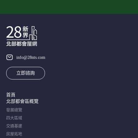
info@28nts.com
立即諮詢
首頁
北部都會區概覽​
發展總覽
四大區域
交通基建
房屋拓地