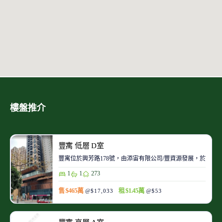
樓盤推介
豐寓 低層 D室
豐寓位於興芳路178號，由添宙有限公司/豐資源發展，於2018
1
1
273
售 $465萬
租 $1.45萬
@$17,033
@$53