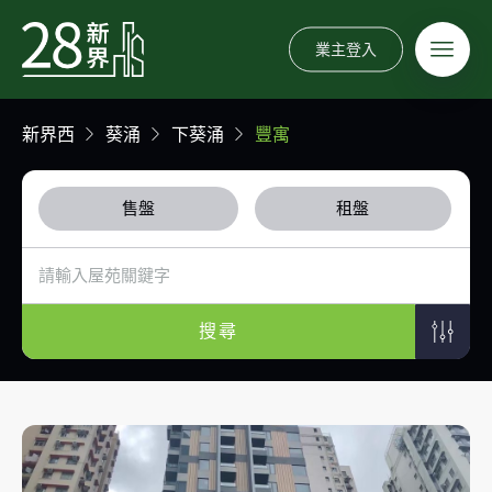
業主登入
新界西
葵涌
下葵涌
豐寓
售盤
租盤
搜尋