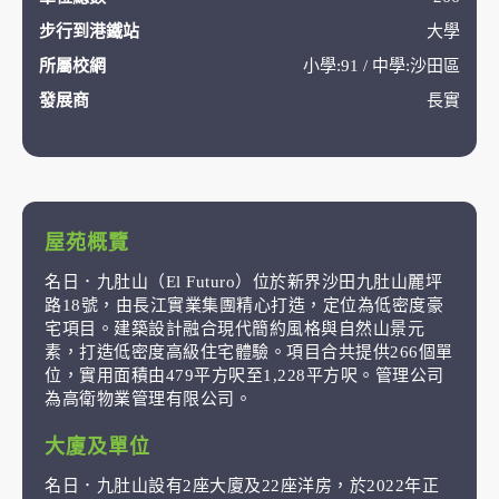
步行到港鐵站
大學
所屬校網
小學:91 / 中學:沙田區
發展商
長實
屋苑概覽
名日．九肚山（El Futuro）位於新界沙田九肚山麗坪
路18號，由長江實業集團精心打造，定位為低密度豪
宅項目。建築設計融合現代簡約風格與自然山景元
素，打造低密度高級住宅體驗。項目合共提供266個單
位，實用面積由479平方呎至1,228平方呎。管理公司
為高衛物業管理有限公司。
大廈及單位
名日．九肚山設有2座大廈及22座洋房，於2022年正