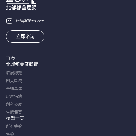
info@28nts.com
立即諮詢
首頁
北部都會區概覽​
發展總覽
四大區域
交通基建
房屋拓地
創科發展
生態保育
樓盤一覽
所有樓盤
售盤