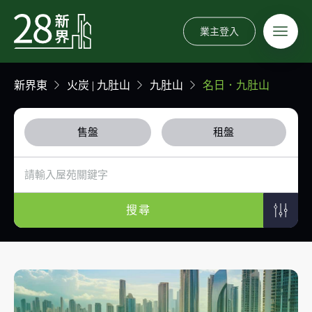
業主登入
新界東
火炭 | 九肚山
九肚山
名日．九肚山
售盤
租盤
搜尋