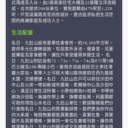
式落成及入伙，由2座高座住宅大樓及22座獨立洋房組
成，合共提供266伙單位，實用面積由479呎至1,228
呎，戶型涵蓋兩房至四房設計，適合追求私密生活空
間的高端家庭及成功人士。
生活配套
名日．九肚山設有豪華住客會所，約18,288平方呎。
提供多元化康樂設施，包括室外泳池、健身室、兒童
遊樂區及宴會廳等，讓住戶享受優質休閒生活。 名
日．九肚山附近設有72、72a、73a、74a及872等5條
巴士線及28K專線小巴。屋苑亦自設居民巴士來往港
鐵火炭站。駕車人士可經大埔公路快速前往西九龍或
大圍，交通便捷。名日．九肚山住戶可以前往沙田市
中心及火炭一帶如新城市廣場、希爾頓中心及沙田中
心，滿足日常生活所需。小學校網為91校網，中學校
網為沙田區。無論你想上車、換樓或投資，利嘉閣都
可助你尋找心水名日．九肚山單位！歡迎聯絡我們分
行查詢名日．九肚山的買賣盤詳情。我們更為你作出
四大承諾，每個物業都是真實委託、真實在售、真實
圖片及真實價格，摒棄同一單位及重複刊登，讓你清
楚掌握名日．九肚山的最近成交及樓價走勢，節省搵