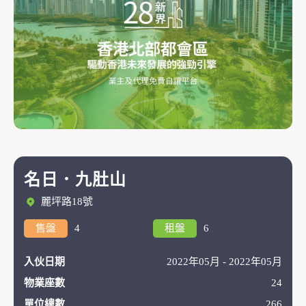
名日．九肚山
麗坪路18號
售盤
4
租盤
6
入伙日期
2022年05月 - 2022年05月
物業座數
24
單位總數
266